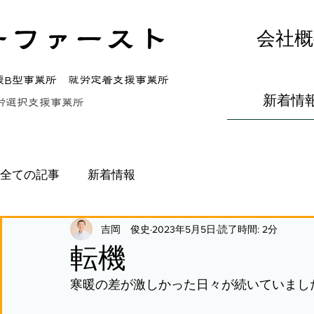
ーファースト
会社概
援B型事業所 就労定着支援事業所
新着情
労選択支援事業所
全ての記事
新着情報
吉岡 俊史
2023年5月5日
読了時間: 2分
転機
寒暖の差が激しかった日々が続いていまし