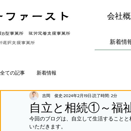
ーファースト
会社概
援B型事業所 就労定着支援事業所
新着情
労選択支援事業所
全ての記事
新着情報
吉岡 俊史
2024年2月19日
読了時間: 2分
自立と相続①～福
今回のブログは、自立して生活することと
いただきます。