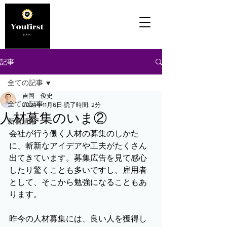
記事
全ての記事
吉岡 俊史
全ての記事
2024年11月6日
読了時間: 2分
人材募集のいま②
新着情報
会社が行う働く人材の募集のしかた
に、斬新なアイデアや工夫がたくさん
出てきています。募集広告を見て感心
したり驚くことも多いですし、雇用者
として、そこから勉強になることもあ
ります。
昨今の人材募集には、良い人を獲得し