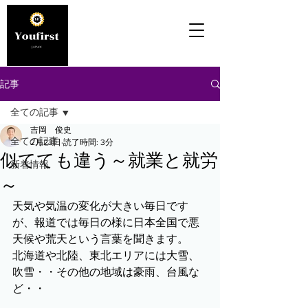
記事
全ての記事
吉岡 俊史
全ての記事
2月23日
読了時間: 3分
似てても違う～就業と就労
新着情報
～
天気や気温の変化が大きい毎日です
が、報道では毎日の様に日本全国で悪
天候や荒天という言葉を聞きます。
北海道や北陸、東北エリアには大雪、
吹雪・・その他の地域は豪雨、台風な
ど・・