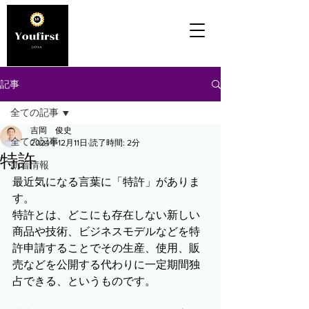
記事
全ての記事
吉岡 俊史
全ての記事
2024年12月11日
読了時間: 2分
特許
新着情報
最近気になる言葉に「特許」がありま
す。
特許とは、どこにも存在しない新しい
商品や技術、ビジネスモデルなどを特
許申請することでその
生産、使用、販
売などを公開する代わりに一定期間独
占できる、というものです。