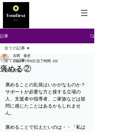
記事
全ての記事
吉岡 俊史
全ての記事
2022年7月6日
読了時間: 2分
褒める②
新着情報
褒めることの乱発はいかがなものか？
サポートが必要な方と接する立場の
人、支援者や指導者、ご家族などは疑
問に感じたことはあるかもしれませ
ん。
褒めることで伝えたいのは・・「私は