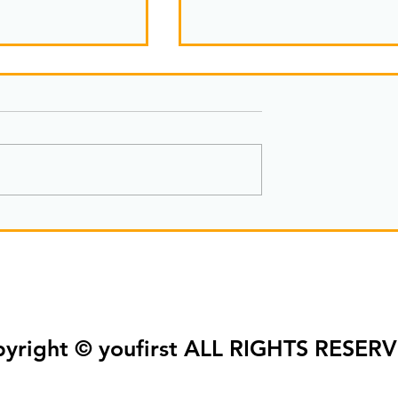
選ばれる嬉しさとその感情
で獲得するモノ①
yright © youfirst ALL RIGHTS RESER