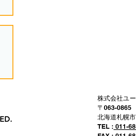
株式会社ユ
〒063-086
北海道札幌市
VED.
TEL :
011-68
FAX : 011-6