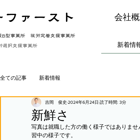
ーファースト
会社概
援B型事業所 就労定着支援事業所
新着情
労選択支援事業所
全ての記事
新着情報
吉岡 俊史
2024年6月24日
読了時間: 3分
新鮮さ
写真は就職した方の働く様子ではありませ
習中の様子です。