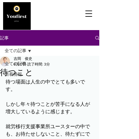
記事
全ての記事
吉岡 俊史
全ての記事
6月17日
読了時間: 3分
待つこと
新着情報
待つ場面は人生の中でとても多いで
す。
しかし年々待つことが苦手になる人が
増大しているように感じます。
就労移行支援事業所ユースターの中で
も、お待たせしないこと、待たずにで