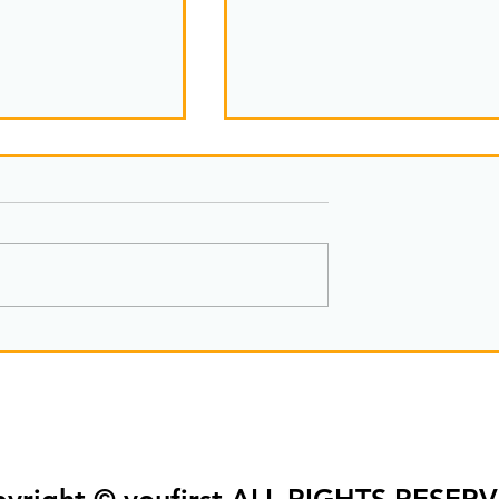
で獲得するモノ②
モノづくりで獲得するモノ
yright © youfirst ALL RIGHTS RESER