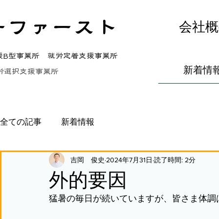
ーファースト
会社概
援B型事業所 就労定着支援事業所
新着情
労選択支援事業所
全ての記事
新着情報
吉岡 俊史
2024年7月31日
読了時間: 2分
外的要因
猛暑の毎日が続いていますが、皆さま体調