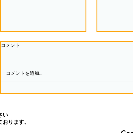
コメント
コメントを追加…
モノづくり
支援者の思い込みが妨げるも
の
さい
ております。
Cop