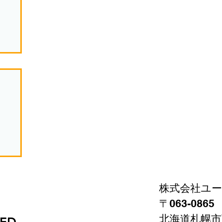
①
株式会社ユ
〒063-086
北海道札幌市
VED.