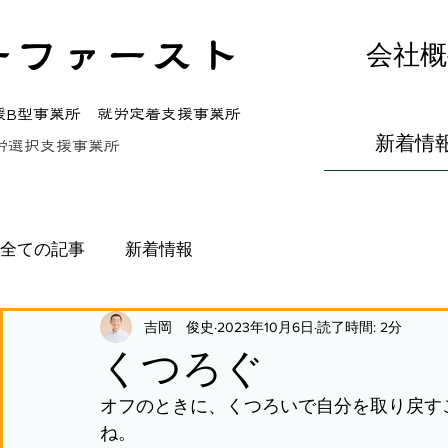
ーファースト
会社概
援B型事業所 就労定着支援事業所
新着情
労選択支援事業所
全ての記事
新着情報
吉岡 俊史
2023年10月6日
読了時間: 2分
くつろぐ
オフのときに、くつろいで自分を取り戻す
ね。