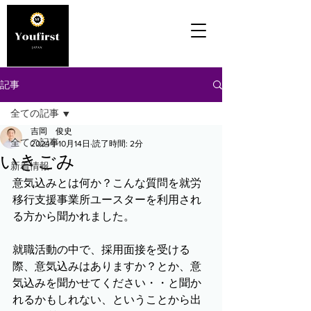
記事
全ての記事
吉岡 俊史
全ての記事
2024年10月14日
読了時間: 2分
いきごみ
新着情報
意気込みとは何か？こんな質問を就労
移行支援事業所ユースターを利用され
る方から聞かれました。
就職活動の中で、採用面接を受ける
際、意気込みはありますか？とか、意
気込みを聞かせてください・・と聞か
れるかもしれない、ということから出