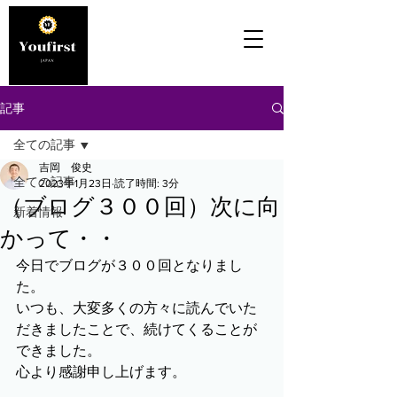
記事
全ての記事
吉岡 俊史
全ての記事
2023年1月23日
読了時間: 3分
（ブログ３００回）次に向
新着情報
かって・・
今日でブログが３００回となりまし
た。
いつも、大変多くの方々に読んでいた
だきましたことで、続けてくることが
できました。
心より感謝申し上げます。