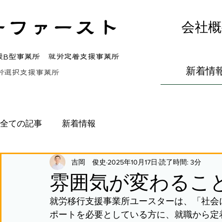
ーファースト
会社概
援B型事業所 就労定着支援事業所
新着情
労選択支援事業所
全ての記事
新着情報
吉岡 俊史
2025年10月17日
読了時間: 3分
雰囲気が変わるこ
就労移行支援事業所ユースターは、「社会
ポートを必要としている方に、就職から定