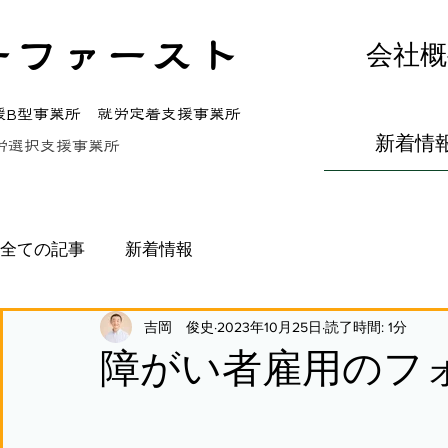
ーファースト
会社概
援B型事業所 就労定着支援事業所
新着情
労選択支援事業所
全ての記事
新着情報
吉岡 俊史
2023年10月25日
読了時間: 1分
障がい者雇用のフ