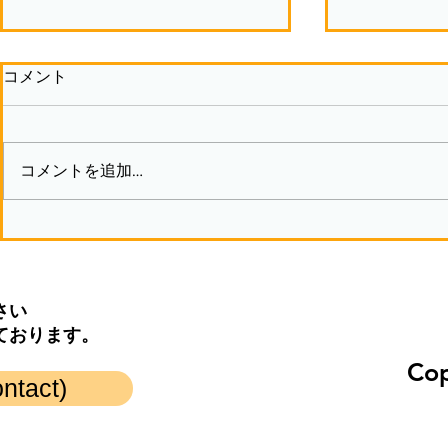
コメント
コメントを追加…
夏休み見学体験会を実施しま
春ですーユ
す
験しません
さい
ております。
Cop
act)