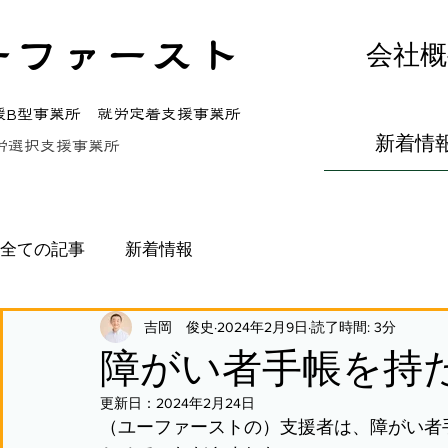
ーファースト
会社概
援B型事業所 就労定着支援事業所
新着情
労選択支援事業所
全ての記事
新着情報
吉岡 俊史
2024年2月9日
読了時間: 3分
障がい者手帳を持
更新日：
2024年2月24日
（ユーファーストの）支援者は、障がい者