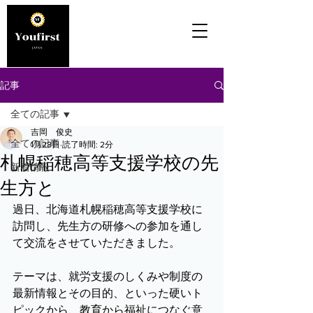
記事
全ての記事
吉岡 俊史
全ての記事
1月28日
読了時間: 2分
札幌稲穂高等支援学校の先
新着情報
生方と
過日、北海道札幌稲穂高等支援学校に
訪問し、先生方の研修への参加を通し
て交流をさせていただきました。
テーマは、就労支援のしくみや制度の
最新情報とその目的、といった硬いト
ピックから、教育から福祉につなぐ意