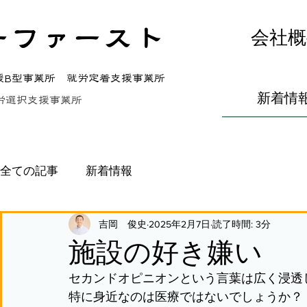
ーファースト
会社概
援B型事業所 就労定着支援事業所
新着情
労選択支援事業所
全ての記事
新着情報
吉岡 俊史
2025年2月7日
読了時間: 3分
施設の好き嫌い
セカンドオピニオンという言葉は広く浸透
特に身近なのは医療ではないでしょうか？