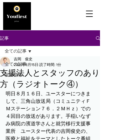
記事
全ての記事
吉岡 俊史
全ての記事
2021年8月15日
読了時間: 1分
支援法人とスタッフのあり
新着情報
方（ラジオトーク④）
明日８月１６日、ユースターにつきま
して、三角山放送局（コミュニティＦ
Ｍステーション７６．２ＭＨｚ）での
４回目の放送があります。手稲いなず
み病院の濱道学さんと就労移行支援事
業所　ユースター代表の吉岡俊史の、
医療と福祉をテーマとしたトーク番組