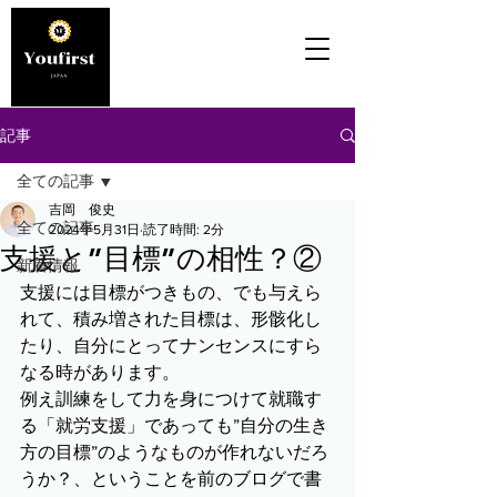
記事
全ての記事
吉岡 俊史
全ての記事
2024年5月31日
読了時間: 2分
支援と”目標”の相性？②
新着情報
支援には目標がつきもの、でも与えら
れて、積み増された目標は、形骸化し
たり、自分にとってナンセンスにすら
なる時があります。
例え訓練をして力を身につけて就職す
る「就労支援」であっても”自分の生き
方の目標”のようなものが作れないだろ
うか？、ということを前のブログで書