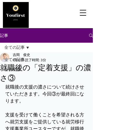
記事
全ての記事
吉岡 俊史
全ての記事
1月12日
読了時間: 3分
就職後の「定着支援」の濃
新着情報
さ③
就職後の支援の濃さについて続けさせ
ていただきます。今回③が最終回にな
ります。
支援を受けて働くことを希望される方
へ就労支援をご提供している就労移行
支援事業所ユースターですが、就職後