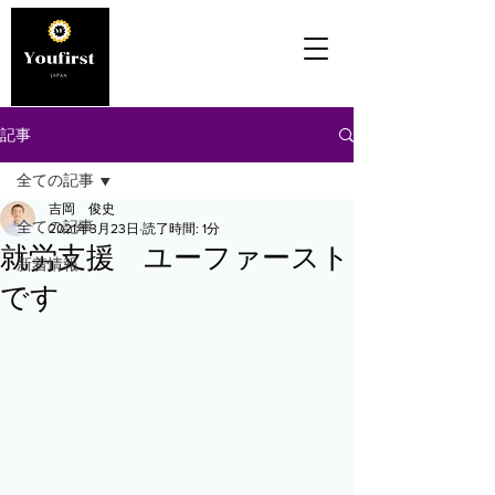
記事
全ての記事
吉岡 俊史
全ての記事
2021年3月23日
読了時間: 1分
就労支援 ユーファースト
新着情報
です