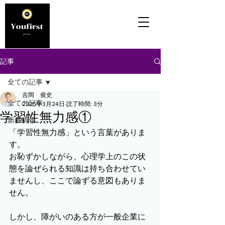
記事
全ての記事
吉岡 俊史
全ての記事
2025年3月24日
読了時間: 3分
学習性無力感①
新着情報
「学習性無力感」という言葉がありま
す。
お恥ずかしながら、心理学上のこの状
態を論ぜられる知識は持ち合わせてい
ませんし、ここで論ずる意図もありま
せん。
しかし、障がいのある方が一般企業に