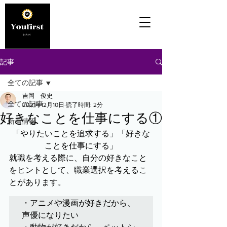
記事
全ての記事
吉岡 俊史
全ての記事
2021年12月10日
読了時間: 2分
好きなことを仕事にする①
新着情報
「やりたいことを追求する」「好きな
ことを仕事にする」
就職を考える際に、自分の好きなこと
をヒントとして、職業選択を考えるこ
とがあります。
・アニメや漫画が好きだから、
声優になりたい
