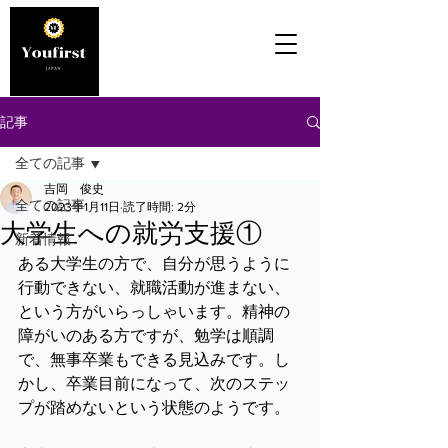
記事
全ての記事
吉岡 俊史
全ての記事
2023年1月11日
読了時間: 2分
大学生への就労支援①
新着情報
ある大学生の方で、自分が思うように
行動できない、就職活動が進まない、
という方がいらっしゃいます。精神の
障がいのある方ですが、勉学は順調
で、無事卒業もできる見込みです。し
かし、卒業目前になって、次のステッ
プが踏めないという状態のようです。