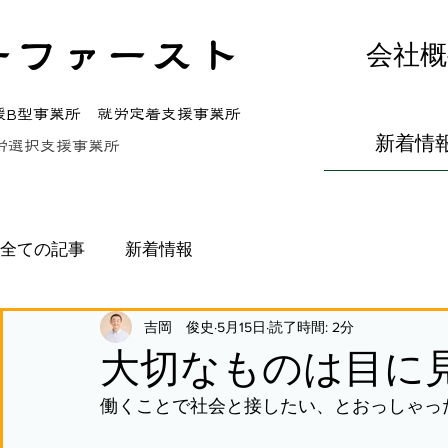
ーファースト
会社概
援B型事業所 就労定着支援事業所
新着情
労選択支援事業所
全ての記事
新着情報
吉岡 俊史
5月15日
読了時間: 2分
大切なものは目に
働くことで社会と接したい、とおっしゃっ