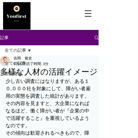
記事
全ての記事
吉岡 俊史
全ての記事
5月8日
読了時間: 3分
多様な人材の活躍イメージ
新着情報
少し古い調査にはなりますが、ある１
０,０００社を対象にして、障がい者雇
用の実態を調査した統計があります。
その内容を見ますと、大企業になれば
なるほど、働く障がい者が『企業の中
で活躍すること』を重視しているよう
なのです。
その傾向は歓迎されるべきもので、障