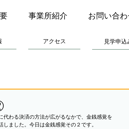
要
事業所紹介
お問い合わ
報
アクセス
見学申込
②
に代わる決済の方法が広がるなかで、金銭感覚を
話しました。今日は金銭感覚その２です。