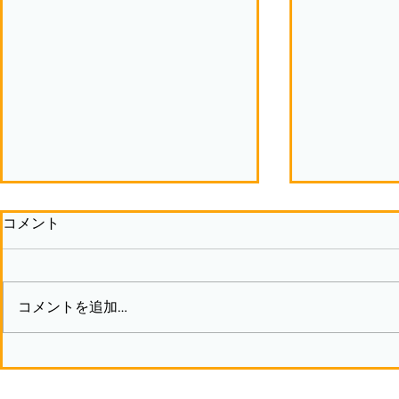
コメント
コメントを追加…
夏休み見学体験会を実施しま
春ですーユ
す
験しません