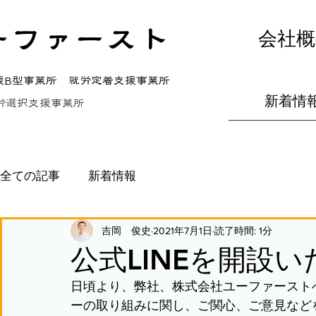
ーファースト
会社概
援B型事業所 就労定着支援事業所
新着情
労選択支援事業所
全ての記事
新着情報
吉岡 俊史
2021年7月1日
読了時間: 1分
公式LINEを開設
日頃より、弊社、株式会社ユーファースト
ーの取り組みに関し、ご関心、ご意見など