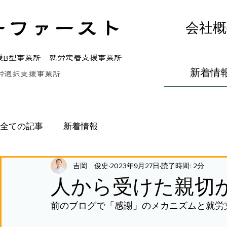
ーファースト
会社概
援B型事業所 就労定着支援事業所
新着情
労選択支援事業所
全ての記事
新着情報
吉岡 俊史
2023年9月27日
読了時間: 2分
人から受けた親切
前のブログで「感謝」のメカニズムと就労