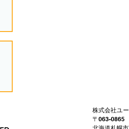
①
株式会社ユ
〒063-086
北海道札幌市