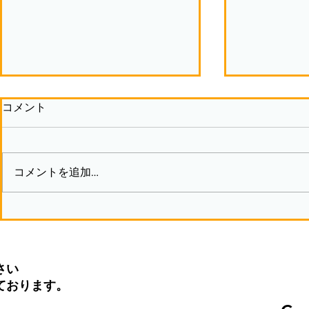
コメント
コメントを追加…
モノづくり
支援者の思い込みが妨げるも
の
さい
ております。