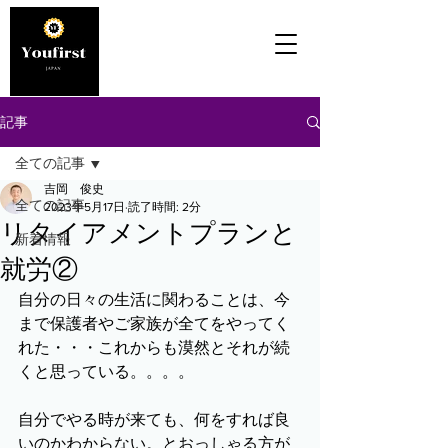
記事
全ての記事
吉岡 俊史
全ての記事
2023年5月17日
読了時間: 2分
リタイアメントプランと
新着情報
就労②
自分の日々の生活に関わることは、今
まで保護者やご家族が全てをやってく
れた・・・これからも漠然とそれが続
くと思っている。。。。
自分でやる時が来ても、何をすれば良
いのかわからない。とおっしゃる方が