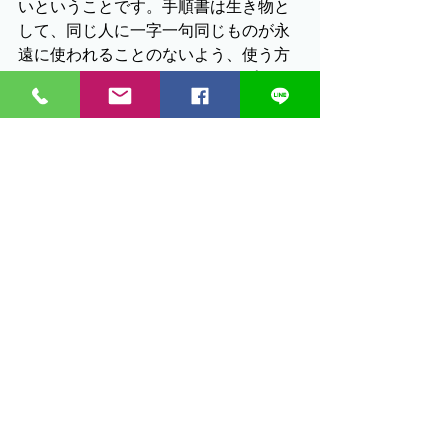
いということです。手順書は生き物と
して、同じ人に一字一句同じものが永
遠に使われることのないよう、使う方
の次のストーリー、次のステップ、次
のチャレンジを入れて「次の」手順書
を作ることが大切だと思います。
『手順書＝作業への意欲→全体活動への
意欲→社会への参加意欲』につながれ
ば・・と思います。
#障がい者支援
#就労移行支援事業
所
#就労支援
#手順書
すべて表示
最新記事