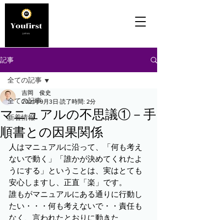
記事
全ての記事
吉岡 俊史
全ての記事
2021年9月3日
読了時間: 2分
マニュアルの不思議①－手
新着情報
順書との因果関係
人はマニュアルに沿って、「何も考え
ないで動く」「誰かが決めてくれたよ
うにする」ということは、実はとても
安心しますし、正直「楽」です。
誰もがマニュアルにある通りに行動し
たい・・・何も考えないで・・責任も
なく、言われたとおりに動きた