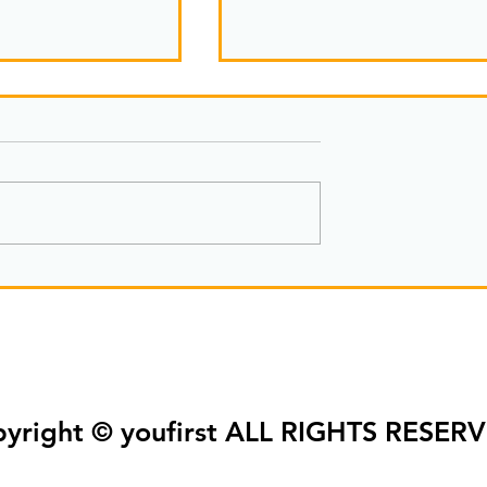
選ばれる嬉しさとその感情
で獲得するモノ①
yright © youfirst ALL RIGHTS RESER