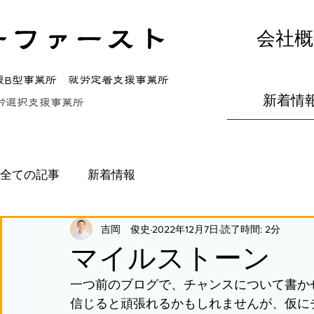
ーファースト
会社概
援B型事業所 就労定着支援事業所
新着情
労選択支援事業所
全ての記事
新着情報
吉岡 俊史
2022年12月7日
読了時間: 2分
マイルストーン
一つ前のブログで、チャンスについて書か
信じると頑張れるかもしれませんが、仮に