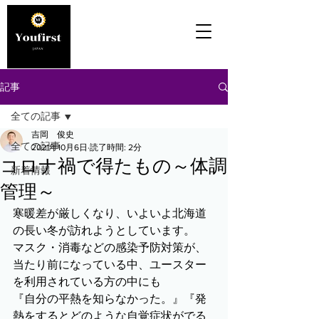
記事
全ての記事
吉岡 俊史
全ての記事
2021年10月6日
読了時間: 2分
コロナ禍で得たもの～体調
新着情報
管理～
寒暖差が厳しくなり、いよいよ北海道
の長い冬が訪れようとしています。
マスク・消毒などの感染予防対策が、
当たり前になっている中、ユースター
を利用されている方の中にも
『自分の平熱を知らなかった。』『発
熱をするとどのような自覚症状がでる