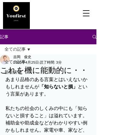
記事
全ての記事
吉岡 俊史
全ての記事
2025年4月25日
読了時間: 3分
これを機に能動的に・・
新着情報
あまり品格のある言葉とはいえないか
もしれませんが
「知らないと損」
とい
う言葉があります。
私たちの社会のしくみの中にも「知ら
ないと損すること」は溢れています。
補助金や助成金などがわかりやすい例
かもしれません。家電や車、家など、