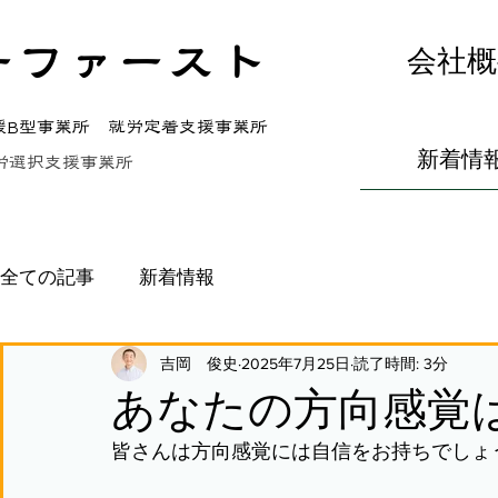
ーファースト
会社概
援B型事業所 就労定着支援事業所
新着情
労選択支援事業所
全ての記事
新着情報
吉岡 俊史
2025年7月25日
読了時間: 3分
あなたの方向感覚
皆さんは方向感覚には自信をお持ちでしょ