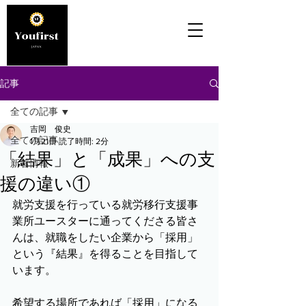
記事
全ての記事
吉岡 俊史
全ての記事
1月21日
読了時間: 2分
「結果」と「成果」への支
新着情報
援の違い①
就労支援を行っている就労移行支援事
業所ユースターに通ってくださる皆さ
んは、就職をしたい企業から「採用」
という『結果』を得ることを目指して
います。
希望する場所であれば「採用」になる